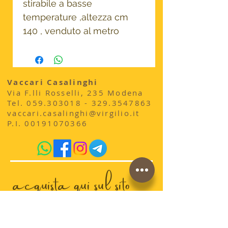
stirabile a basse
temperature ,altezza cm
140 , venduto al metro
Vaccari Casalinghi
Via F.lli Rosselli, 235 Modena
​Tel.
059.303018 - 329
.3547863
vaccari.casalinghi@virgilio.it
P.I.
00191070366
acquista qui sul sito
conosci la storia di