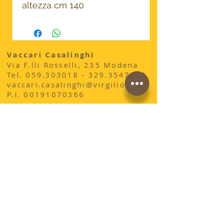
altezza cm 140
Vaccari Casalinghi
Via F.lli Rosselli, 235 Modena
​Tel.
059.303018 - 329
.3547863
vaccari.casalinghi@virgilio.it
P.I.
00191070366
acquista qui sul sito
conosci la storia di
AdrianoVaccari?