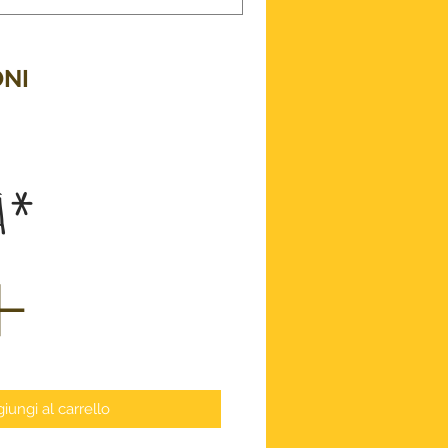
NI
zo
à
*
iungi al carrello