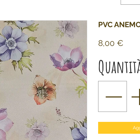
PVC ANEMO
Prez
8,00 €
Quantit
Agg