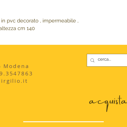
in pvc decorato , impermeabile ,
 altezza cm 140
235 Modena
29.3547863
rgilio.it
acquista 