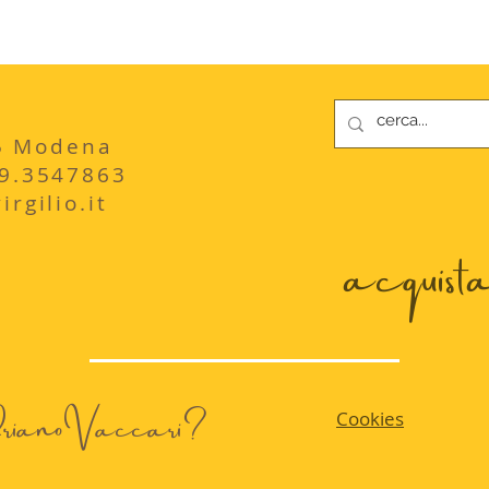
235 Modena
29.3547863
rgilio.it
acquista 
 AdrianoVaccari?
Cookies