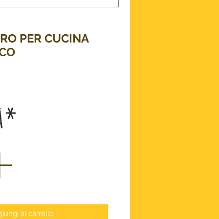
RO PER CUCINA
ICO
zzo
à
*
iungi al carrello