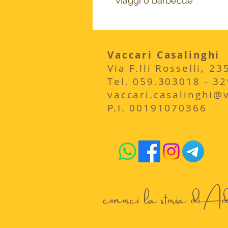
viaggi o barbecue
Vaccari Casalinghi
Via F.lli Rosselli, 
​Tel. 059.303018 - 3
vaccari.casalinghi@vi
P.I. 00191070366
conosci la storia di