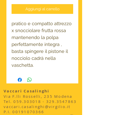
Aggiungi al carrello
pratico e compatto attrezzo
x snocciolare frutta rossa
mantenendo la polpa
perfettamente integra ,
basta spingere il pistone il
nocciolo cadrà nella
vaschetta.
Vaccari Casalinghi
Via F.lli Rosselli, 235 Modena
​Tel.
059.303018 - 329
.3547863
vaccari.casalinghi@virgilio.it
P.I.
00191070366