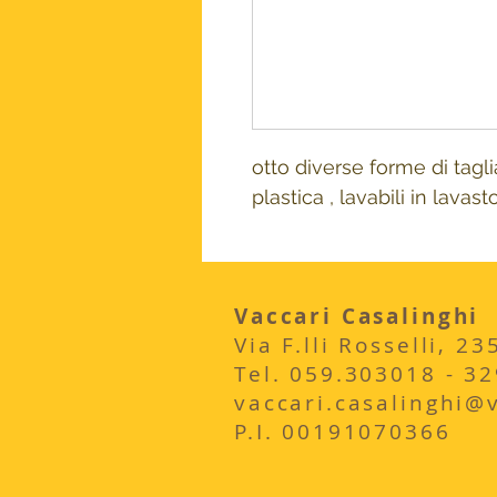
otto diverse forme di taglia
plastica , lavabili in lavast
Vaccari Casalinghi
Via F.lli Rosselli, 
​Tel. 059.303018 - 3
vaccari.casalinghi@vi
P.I. 00191070366