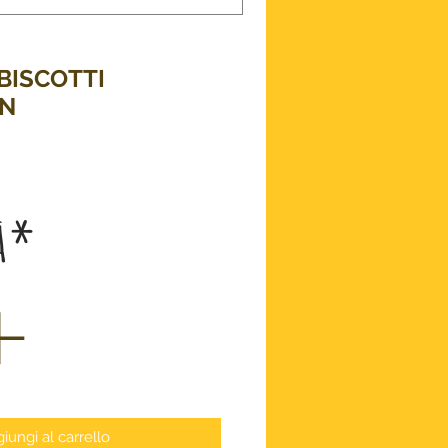
BISCOTTI
N
zo
à
*
iungi al carrello