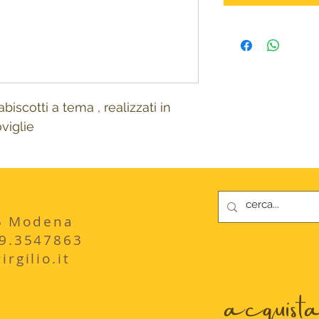
biscotti a tema , realizzati in
oviglie
235 Modena
29.3547863
rgilio.it
acquista 