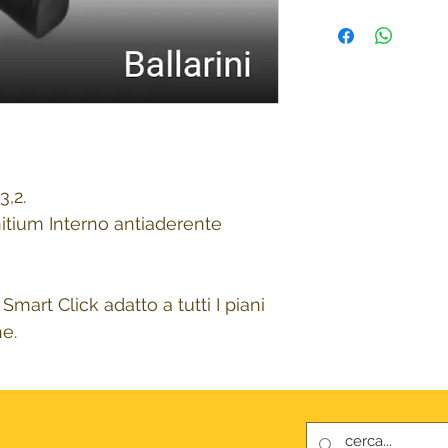
,2.
nitium Interno antiaderente
art Click adatto a tutti I piani
ne.