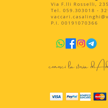
Via F.lli Rosselli, 
​Tel. 059.303018 - 3
vaccari.casalinghi@vi
P.I. 00191070366
conosci la storia di