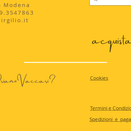
235 Modena
29.3547863
rgilio.it
acquista 
 AdrianoVaccari?
Cookies
Termini e Condizio
Spedizioni e pag