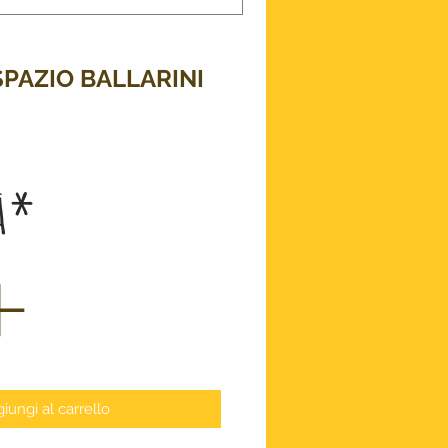
SPAZIO BALLARINI
ezzo
à
*
iungi al carrello