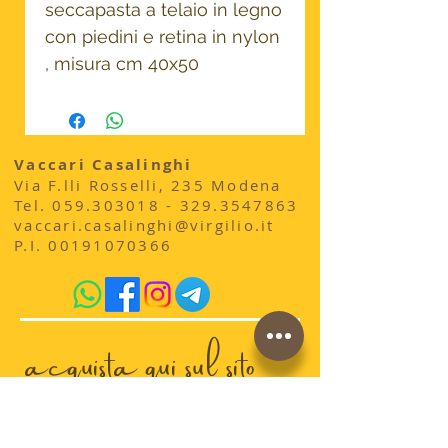
seccapasta a telaio in legno
con piedini e retina in nylon
, misura cm 40x50
Vaccari Casalinghi
Via F.lli Rosselli, 235 Modena
​Tel.
059.303018 - 329
.3547863
vaccari.casalinghi@virgilio.it
P.I.
00191070366
acquista qui sul sito
conosci la storia di