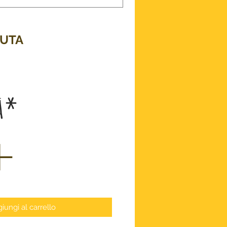
DUTA
ezzo
à
*
iungi al carrello