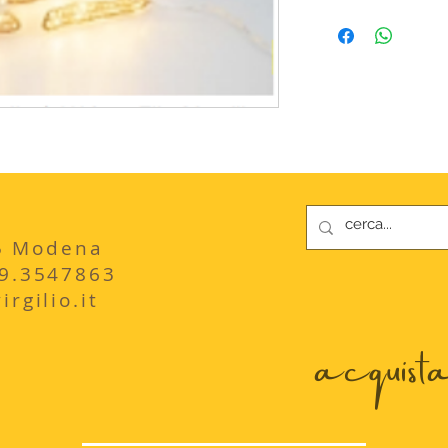
235 Modena
29.3547863
rgilio.it
acquista 