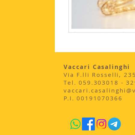
Vaccari Casalinghi
Via F.lli Rosselli, 
​Tel. 059.303018 - 3
vaccari.casalinghi@vi
P.I. 00191070366