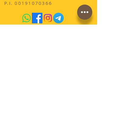
P.I.
00191070366
acquista qui sul sito
conosci la storia di
AdrianoVaccari?
Termini e Condizioni di vendita
Cookies
Spedizioni e pagamenti