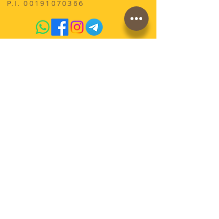
P.I.
00191070366
acquista qui sul sito
conosci la storia di
AdrianoVaccari?
Termini e Condizioni di vendita
Cookies
Spedizioni e pagamenti