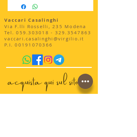
Vaccari Casalinghi
Via F.lli Rosselli, 235 Modena
​Tel.
059.303018 - 329
.3547863
vaccari.casalinghi@virgilio.it
P.I.
00191070366
acquista qui sul sito
conosci la storia di
AdrianoVaccari?