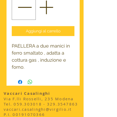
Aggiungi al carrello
PAELLERA a due manici in
ferro smaltato , adatta a
cottura gas , induzione e
forno.
Vaccari Casalinghi
Via F.lli Rosselli, 235 Modena
​Tel.
059.303018 - 329
.3547863
vaccari.casalinghi@virgilio.it
P.I.
00191070366