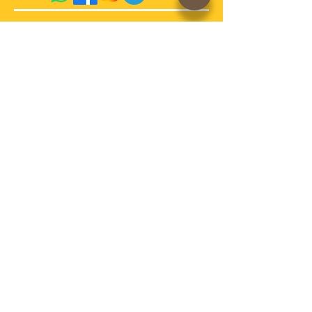
acquista qui sul sito
conosci la storia di
AdrianoVaccari?
Termini e Condizioni di vendita
Cookies
Spedizioni e pagamenti