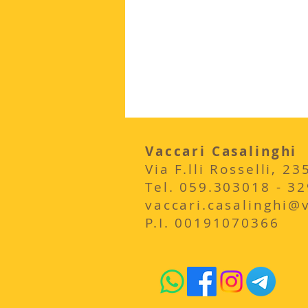
Vaccari Casalinghi
Via F.lli Rosselli, 
​Tel. 059.303018 - 3
vaccari.casalinghi@vi
P.I. 00191070366