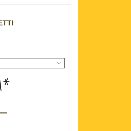
ETTI
zzo
à
*