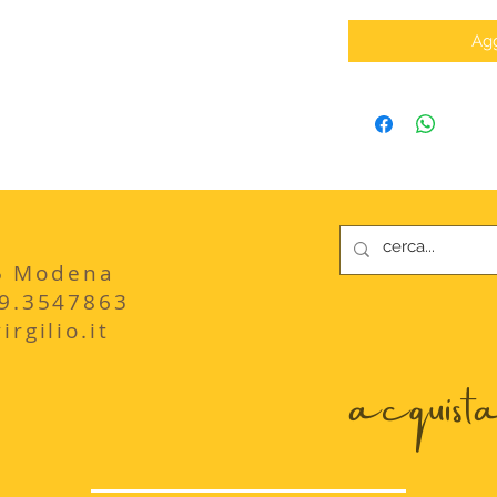
Agg
235 Modena
29.3547863
rgilio.it
acquista 