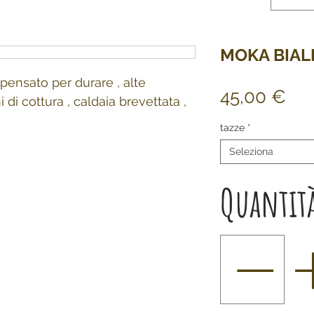
MOKA BIAL
ensato per durare , alte
Pre
45,00 €
 di cottura , caldaia brevettata ,
tazze
*
Seleziona
Quantit