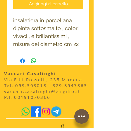
Aggiungi al carrello
insalatiera in porcellana
dipinta sottosmalto , colori
vivaci , e brillantissimi ,
misura del diametro cm 22
Vaccari Casalinghi
Via F.lli Rosselli, 235 Modena
​Tel.
059.303018 - 329
.3547863
vaccari.casalinghi@virgilio.it
P.I.
00191070366
acquista qui sul sito