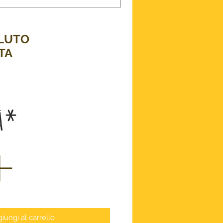
LUTO
TA
ezzo
à
*
iungi al carrello