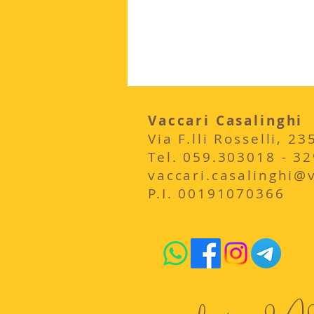
Vaccari Casalinghi
Via F.lli Rosselli, 
​Tel. 059.303018 - 3
vaccari.casalinghi@vi
P.I. 00191070366