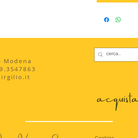
235 Modena
29.3547863
rgilio.it
acquista 
Cookies