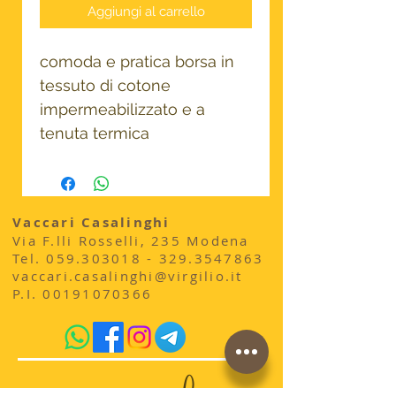
Aggiungi al carrello
comoda e pratica borsa in
tessuto di cotone
impermeabilizzato e a
tenuta termica
Vaccari Casalinghi
Via F.lli Rosselli, 235 Modena
​Tel.
059.303018 - 329
.3547863
vaccari.casalinghi@virgilio.it
P.I.
00191070366
acquista qui sul sito