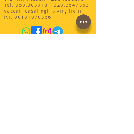
​Tel.
059.303018 - 329
.3547863
vaccari.casalinghi@virgilio.it
P.I.
00191070366
acquista qui sul sito
conosci la storia di
AdrianoVaccari?
Termini e Condizioni di vendita