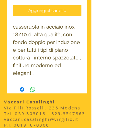
Aggiungi al carrello
casseruola in acciaio inox
18/10 di alta qualità, con
fondo doppio per induzione
e per tutti i tipi di piano
cottura , interno spazzolato ,
finiture moderne ed
eleganti.
Vaccari Casalinghi
Via F.lli Rosselli, 235 Modena
​Tel.
059.303018 - 329
.3547863
vaccari.casalinghi@virgilio.it
P.I.
00191070366