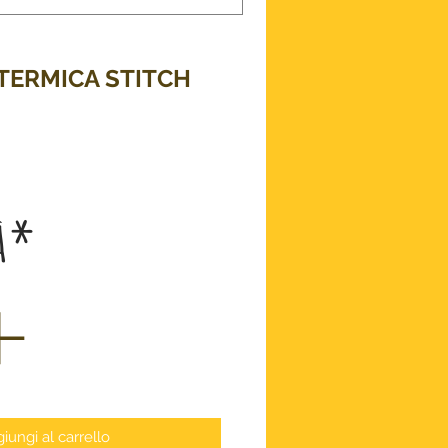
 TERMICA STITCH
ezzo
à
*
iungi al carrello