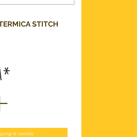
 TERMICA STITCH
ezzo
à
*
iungi al carrello