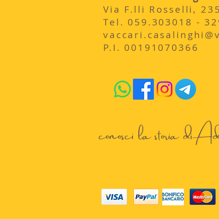
Via F.lli Rosselli, 
​Tel. 059.303018 - 3
vaccari.casalinghi@vi
P.I. 00191070366
conosci la storia di