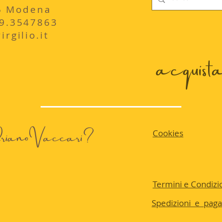
235 Modena
29.3547863
rgilio.it
acquista 
 AdrianoVaccari?
Cookies
Termini e Condizio
Spedizioni e pag