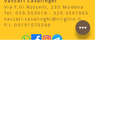
Vaccari Casalinghi
Via F.lli Rosselli, 235 Modena
​Tel.
059.303018 - 329
.3547863
vaccari.casalinghi@virgilio.it
P.I.
00191070366
acquista qui sul sito
conosci la storia di
AdrianoVaccari?