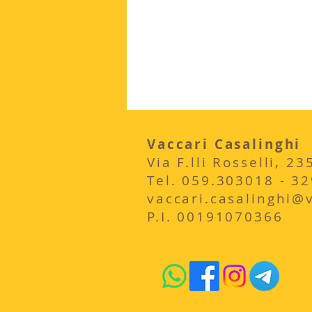
Vaccari Casalinghi
Via F.lli Rosselli, 
​Tel. 059.303018 - 3
vaccari.casalinghi@vi
P.I. 00191070366