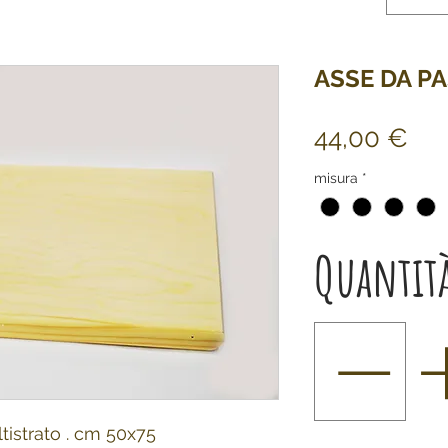
ASSE DA P
Pre
44,00 €
misura
*
Quantit
tistrato . cm 50x75