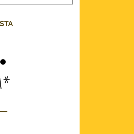
ASTA
zzo
à
*