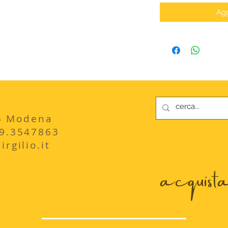
Agg
235 Modena
29.3547863
rgilio.it
acquista 