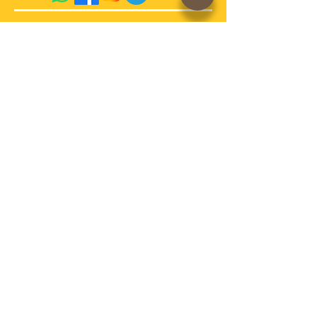
acquista qui sul sito
conosci la storia di
AdrianoVaccari?
Termini e Condizioni di vendita
Cookies
Spedizioni e pagamenti