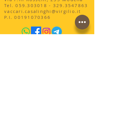
​Tel.
059.303018 - 329
.3547863
vaccari.casalinghi@virgilio.it
P.I.
00191070366
acquista qui sul sito
conosci la storia di
AdrianoVaccari?
Termini e Condizioni di vendita