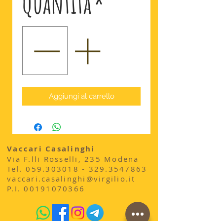
Quantità
*
Aggiungi al carrello
Vaccari Casalinghi
Via F.lli Rosselli, 235 Modena
​Tel.
059.303018 - 329
.3547863
vaccari.casalinghi@virgilio.it
P.I.
00191070366